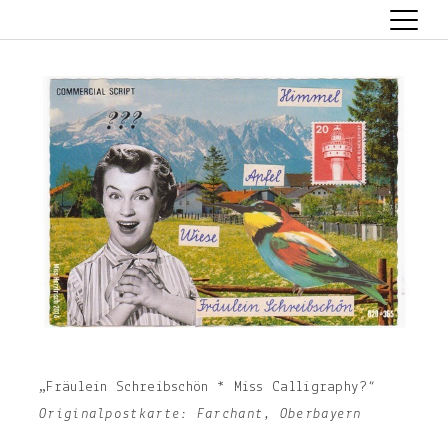
Skip
to
content
„Fräulein Schreibschön * Miss Calligraphy?“
Originalpostkarte: Farchant, Oberbayern