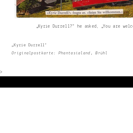
„Kyrie Durrell?“ he asked, „You are welc
„Kyrie Durrell“
Originalpostkarte: Phantasialand, Brühl
>