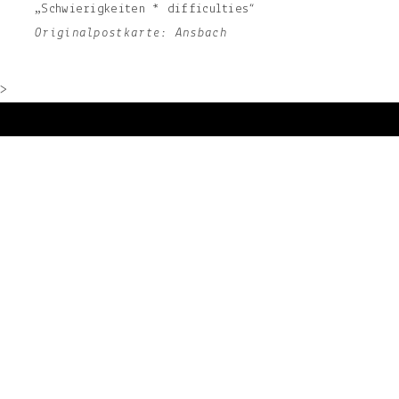
„Schwierigkeiten * difficulties“
Originalpostkarte: Ansbach
>